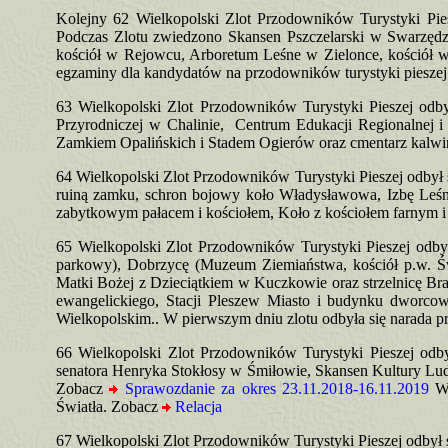
Kolejny 62 Wielkopolski Zlot Przodowników Turystyki Pie
Podczas Zlotu zwiedzono Skansen Pszczelarski w Swarzęd
kościół w Rejowcu, Arboretum Leśne w Zielonce, kościół 
egzaminy dla kandydatów na przodowników turystyki pieszej
63 Wielkopolski Zlot Przodowników Turystyki Pieszej odb
Przyrodniczej w Chalinie, Centrum Edukacji Regionalnej
Zamkiem Opalińskich i Stadem Ogierów oraz cmentarz kalw
64 Wielkopolski Zlot Przodowników Turystyki Pieszej odbył 
ruiną zamku, schron bojowy koło Władysławowa, Izbę Leśną
zabytkowym pałacem i kościołem, Koło z kościołem farnym 
65 Wielkopolski Zlot Przodowników Turystyki Pieszej odby
parkowy), Dobrzycę (Muzeum Ziemiaństwa, kościół p.w. Św
Matki Bożej z Dzieciątkiem w Kuczkowie oraz strzelnicę B
ewangelickiego, Stacji Pleszew Miasto i budynku dworc
Wielkopolskim.. W pierwszym dniu zlotu odbyła się narada 
66 Wielkopolski Zlot Przodowników Turystyki Pieszej odby
senatora Henryka Stokłosy w Śmiłowie, Skansen Kultury Ludo
Zobacz
Sprawozdanie za okres 23.11.2018-16.11.2019
W 
Światła. Zobacz
Relacja
67 Wielkopolski Zlot Przodowników Turystyki Pieszej odbył