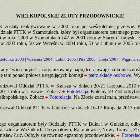
WIELKOPOLSKIE ZLOTY PRZODOWNICKIE
 zostały reaktywowane w 2000 roku po sześcioletniej przerwie. Po
ziale PTTK w Szamotułach, który był organizatorem ostatniego prze
 46 w roku 2000 w Szamotułach i 47 w 2001 roku w Starym Tomyślu. 
 w 2003 roku, 50 we Wrześni w 2004 roku, 51 w Lubiniu w 2005 rok
Zielonka '2003
|
Września '2004
|
Lubiń '2005
|
Piła '2006
|
Środa '2007
|
Wągrowiec
zwany "wiosennym" i zorganizowany naprędce z uwagi na koniecznoś
 się tam ponad połowa ustępujących komisji
patrz składy osobowe
. W
ganizował Oddział PTTK w Kaliszu w dniach 20-21 listopada 2010
a 2011 roku w Lusowie. Zobacz
Fototelacja
.
Kolejny 59 Zlot odbył s
lkopolskiego. Zobacz
Fotorelacja
. Na Zlocie został m.in. przedsta
nizował Oddział PTTK w Gnieźnie w dniach 16-17 listopada 2013 roku
órego organizatorem były Oddziały PTTK w Buku i w Gnieźnie, od
o klasztor w Woźnikach, Drzymałowo, Rakoniewice, Nowy Tomyśl, Z
anisław Łuć. Odbyły się również egzaminy przodownickie.
Fotorelac