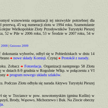
mysł wznowienia organizacji tej niezwykle potrzebnej dla
d przerwą, 45 wg numeracji zlotu w 1994 roku. Szamotulanie
Kolejne Wielkopolskie Zloty Przodowników Turystyki Pieszej
u, 52 w Pile w 2006 roku, 53 w Środzie w 2007 roku, 54 w
 2008
|
Gniezno 2009
ć dokonania wyborów, odbył się w Pobiedziskach w dniu 14
ybrano
nowe składy Komisji
. Czytaj
Protokół z narady
.
 roku. Zobacz
Fotorelacja
. Organizacji następnego 58 Zlotu
ię w dniach 8-9 grudnia w Rogoźnie Wlkp. w połączeniu z VI
wiony
program nowego układu szlaków
.
. Podczas Zlotu odbyła się narada Aktywu Turystyki Pieszej
był się w Trzciance w pow. nowotomyskim (gmina Kuślin) w
bąszyń, Brody, Wąsowo, Michorzewo i Buk. Na Zlocie obecny
ja.