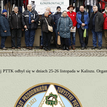
j PTTK odbył się w dniach 25-26 listopada w Kaliszu. Organ