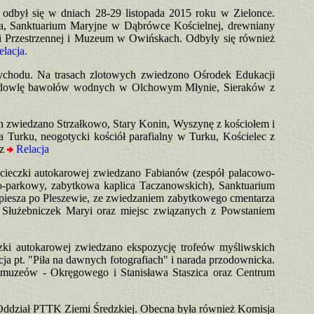
odbył się w dniach 28-29 listopada 2015 roku w Zielonce.
a, Sanktuarium Maryjne w Dąbrówce Kościelnej, drewniany
i Przestrzennej i Muzeum w Owińskach. Odbyły się również
lacja.
zychodu. Na trasach zlotowych zwiedzono Ośrodek Edukacji
, hodowlę bawołów wodnych w Olchowym Młynie, Sieraków z
ch zwiedzano Strzałkowo, Stary Konin, Wyszynę z kościołem i
Turku, neogotycki kościół parafialny w Turku, Kościelec z
cz
Relacja
ycieczki autokarowej zwiedzano Fabianów (zespół palacowo-
o-parkowy, zabytkowa kaplica Taczanowskich), Sanktuarium
piesza po Pleszewie, ze zwiedzaniem zabytkowego cmentarza
Służebniczek Maryi oraz miejsc związanych z Powstaniem
czki autokarowej zwiedzano ekspozycję trofeów myśliwskich
a pt. "Piła na dawnych fotografiach" i narada przodownicka.
 muzeów - Okręgowego i Stanisława Staszica oraz Centrum
 Oddział PTTK Ziemi Średzkiej. Obecna była również Komisja