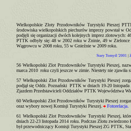
Wielkopolskie Zloty Przodowników Turystyki Pieszej PTTK
środowiska wielkopolskich piechurów imprezy powstał w Odd
podjęli się organizacji dwóch kolejnych imprez zlotowych:
PTTK odbyły się: 48 w 2002 roku w Żninie, 49 w Zielonce
Wągrowcu w 2008 roku, 55 w Gnieźnie w 2009 roku.
Stary Tomyśl '2001
|
56 Wielkopolski Zlot Przodowników Turystyki Pieszej, na
marca 2010 roku czyli jeszcze w zimie. Niestety nie zjawiła
57 Wielkopolski Zlot Przodowników Turystyki Pieszej zor
podjął się Oddz. Poznański PTTK w dniach 19-20 listopad
Zjazdem Przedstawicieli Oddziałów PTTK Województwa Wie
60 Wielkopolski Zlot Przodowników Turystyki Pieszej zorga
oraz wybory nowej Komisji Turystyki Pieszej.
Fotorelacja.
61 Wielkopolski Zlot Przodowników Turystyki Pieszej, kt
dniach 22-23 listopada 2014 roku. Podczas Zlotu zwiedzon
był przewodniczący Komisji Turystyki Pieszej ZG PTTK, St