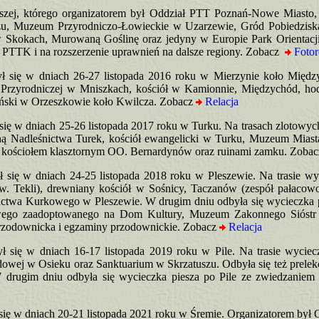
szej, którego organizatorem był Oddział PTT Poznań-Nowe Miasto, 
zu, Muzeum Przyrodniczo-Łowieckie w Uzarzewie, Gród Pobiedzisk
w Skokach, Murowaną Goślinę oraz jedyny w Europie Park Orientacj
 PTTK i na rozszerzenie uprawnień na dalsze regiony. Zobacz
Fotore
ył się w dniach 26-27 listopada 2016 roku w Mierzynie koło Międ
 i Przyrodniczej w Mniszkach, kościół w Kamionnie, Międzychód
iński w Orzeszkowie koło Kwilcza. Zobacz
Relacja
się w dniach 25-26 listopada 2017 roku w Turku. Na trasach zlotowy
 Nadleśnictwa Turek, kościół ewangelicki w Turku, Muzeum Miasta 
i kościołem klasztornym OO. Bernardynów oraz ruinami zamku. Zoba
ł się w dniach 24-25 listopada 2018 roku w Pleszewie. Na trasie w
. Tekli), drewniany kościół w Sośnicy, Taczanów (zespół pałacow
ractwa Kurkowego w Pleszewie. W drugim dniu odbyła się wycieczka 
owego zaadoptowanego na Dom Kultury, Muzeum Zakonnego Sióstr 
przodownicka i egzaminy przodownickie. Zobacz
Relacja
ł się w dniach 16-17 listopada 2019 roku w Pile. Na trasie wycie
wej w Osieku oraz Sanktuarium w Skrzatuszu. Odbyła się też prelekcj
drugim dniu odbyła się wycieczka piesza po Pile ze zwiedzaniem
 się w dniach 20-21 listopada 2021 roku w Śremie. Organizatorem był